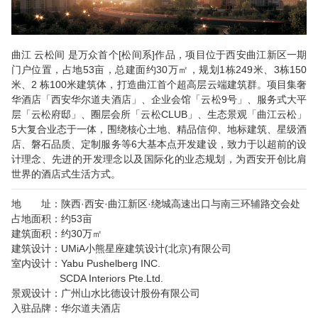
曲江 云松间 是万众首个[松间系]作品，项目位于西安曲江新区一期
门户位置，占地53亩，总建面约30万㎡，规划1栋249米、3栋150
米、2 栋100米建筑体，打造曲江首个超高层云端建筑群。项目集奢
华酒店「西安华尔道夫酒店」、企业会馆「云松9号」、服务式大平
层「云松府邸」、圈层会所「云松CLUB」、生态景观「曲江云松」
5大复合业态于一体，围绕核心土地、精品信仰、地标建筑、星级酒
店、磐石品质、定制服务等6大基本点开发建设，致力于以超前的设
计理念、先进的开发理念以及国际化的业态规划，为西安开创比肩
世界的酒店式生活方式。
地 址：陕西·西安·曲江新区·绕城高速出口与南三环辅路交会处
占地面积：约53亩
建筑面积：约30万㎡
建筑设计：UMiA小熊星座建筑设计(北京)有限公司
室内设计：Yabu Pushelberg INC.
SCDA Interiors Pte.Ltd.
景观设计：广州山水比德设计股份有限公司
入驻品牌：华尔道夫酒店