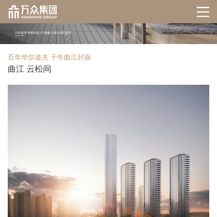
百年华尔道夫 千年曲江封面
曲江 云松间