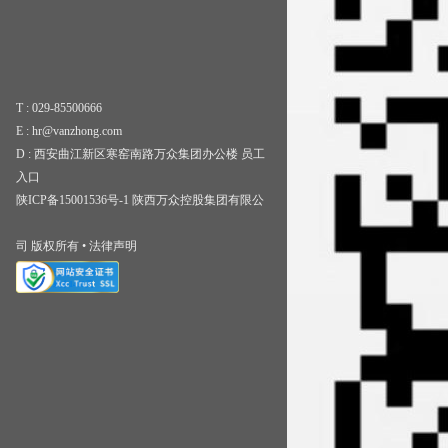
T : 029-85500666
E : hr@vanzhong.com
D : 西安曲江新区寒窑南路万众集团办公楼
员工
入口
陕ICP备15001536号-1
陕西万众控股集团有限公
司
版权所有
•
法律声明