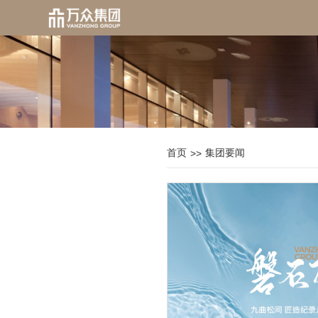
首页
集团要闻
>>