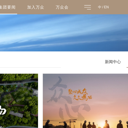
集团要闻
加入万众
万众会
中
/
EN
新闻中心